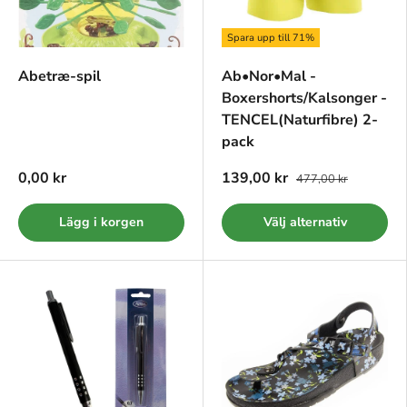
Spara upp till 71%
Abetræ-spil
Ab•Nor•Mal -
Boxershorts/Kalsonger -
TENCEL(Naturfibre) 2-
pack
0,00 kr
139,00 kr
477,00 kr
Lägg i korgen
Välj alternativ