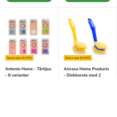
Spara upp till 49%
Spara upp till 69%
Antonio Home - Tårtljus
Aricasa Home Products
- 8 varianter
- Diskborste med 2
borstar & 4 svampar -
Gul eller Blå
32,00 kr
29,00 kr
63,00 kr
95,00 kr
Välj alternativ
Välj alternativ