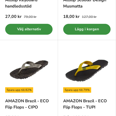
Allsop Keyboard
Allsop Scooter Design
handledsstöd
Musmatta
27,00 kr
18,00 kr
79,00 kr
127,00 kr
Välj alternativ
Lägg i korgen
Spara upp till 82%
Spara upp till 79%
AMAZON Brazil - ECO
AMAZON Brazil - ECO
Flip Flops - CIPO
Flip Flops - TUPI