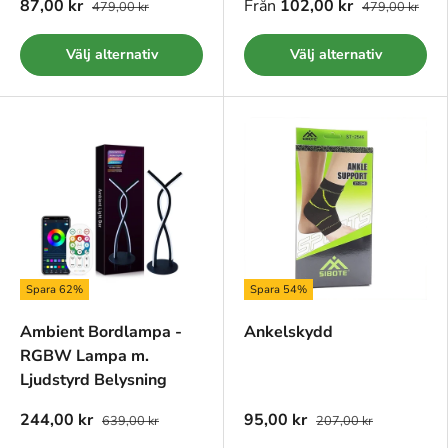
87,00 kr
Från
102,00 kr
479,00 kr
479,00 kr
Välj alternativ
Välj alternativ
Spara 62%
Spara 54%
Ambient Bordlampa -
Ankelskydd
RGBW Lampa m.
Ljudstyrd Belysning
244,00 kr
95,00 kr
639,00 kr
207,00 kr