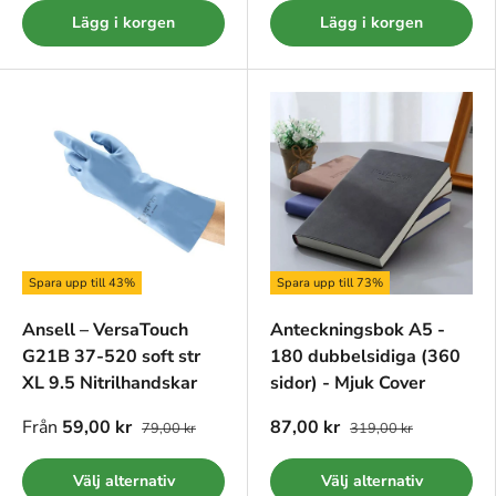
Lägg i korgen
Lägg i korgen
Spara upp till 43%
Spara upp till 73%
Ansell – VersaTouch
Anteckningsbok A5 -
G21B 37-520 soft str
180 dubbelsidiga (360
XL 9.5 Nitrilhandskar
sidor) - Mjuk Cover
Från
59,00 kr
87,00 kr
79,00 kr
319,00 kr
Välj alternativ
Välj alternativ