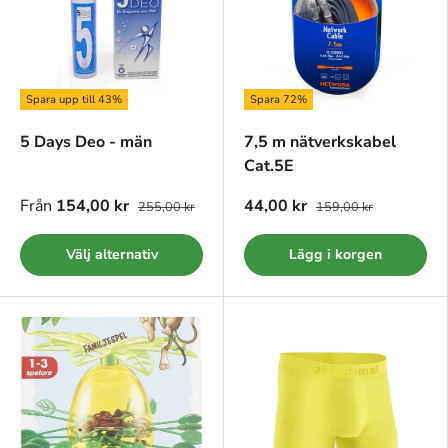
Spara upp till 43%
Spara 72%
5 Days Deo - män
7,5 m nätverkskabel
Cat.5E
Från
154,00 kr
44,00 kr
255,00 kr
159,00 kr
Välj alternativ
Lägg i korgen