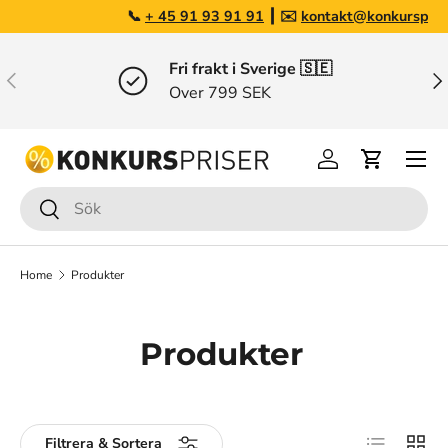
📞
+ 45 91 93 91 91
┃ ✉️
kontakt@konkurspriser.dk
Gå till innehållet
Fri frakt i Sverige 🇸🇪
Tidigare
Näs
Over 799 SEK
Menu
Logga in
Varukorg
Sök
Sök
Home
Produkter
Produkter
Visa som li
Rutnä
Filtrera & Sortera