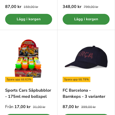
87,00 kr
348,00 kr
159,00 kr
799,00 kr
Lägg i korgen
Lägg i korgen
Spara upp till 63%
Spara upp till 78%
Sports Cars Såpbubblor
FC Barcelona -
- 175ml med bollspel
Barnkeps - 3 varianter
Från
17,00 kr
87,00 kr
31,00 kr
399,00 kr