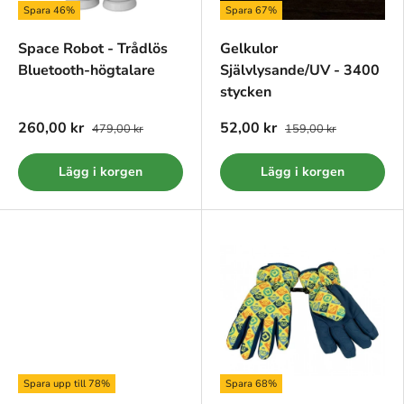
Spara 46%
Spara 67%
Space Robot - Trådlös
Gelkulor
Bluetooth-högtalare
Självlysande/UV - 3400
stycken
260,00 kr
52,00 kr
479,00 kr
159,00 kr
Lägg i korgen
Lägg i korgen
Spara upp till 78%
Spara 68%