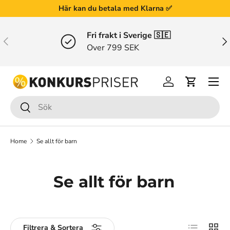
📞
+ 45 91 93 91 91
┃ ✉️
kontakt@konkurspriser.dk
Gå till innehållet
Fri frakt i Sverige 🇸🇪
Tidigare
Näs
Over 799 SEK
Menu
Logga in
Varukorg
Sök
Sök
Home
Se allt för barn
Se allt för barn
Visa som li
Rutnä
Filtrera & Sortera