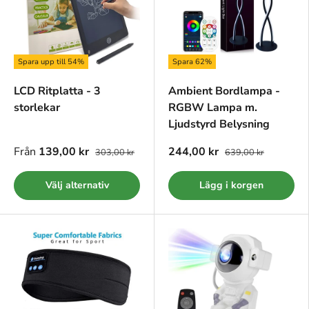
Spara upp till 54%
Spara 62%
LCD Ritplatta - 3
Ambient Bordlampa -
storlekar
RGBW Lampa m.
Ljudstyrd Belysning
Från
139,00 kr
244,00 kr
303,00 kr
639,00 kr
Välj alternativ
Lägg i korgen