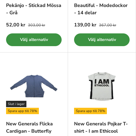
Pekänjo - Stickad Mössa
Beautiful - Modedockor
- Grå
- 14 delar
52,00 kr
139,00 kr
303,00 kr
367,00 kr
Välj alternativ
Välj alternativ
Slut i lager
Spara upp till 78%
Spara upp till 78%
New Generals Flicka
New Generals Pojkar T-
Cardigan - Butterfly
shirt - I am Ethicool