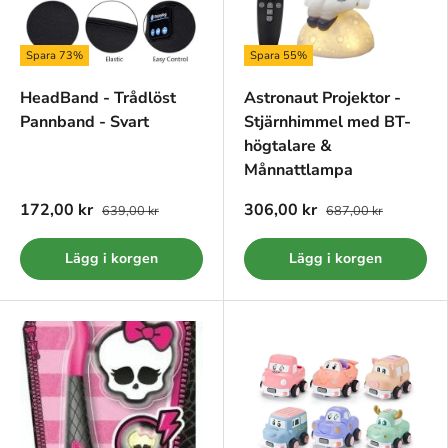
Spara 73%
Spara 55%
HeadBand - Trådlöst
Astronaut Projektor -
Pannband - Svart
Stjärnhimmel med BT-
högtalare &
Månnattlampa
172,00 kr
306,00 kr
639,00 kr
687,00 kr
Lägg i korgen
Lägg i korgen