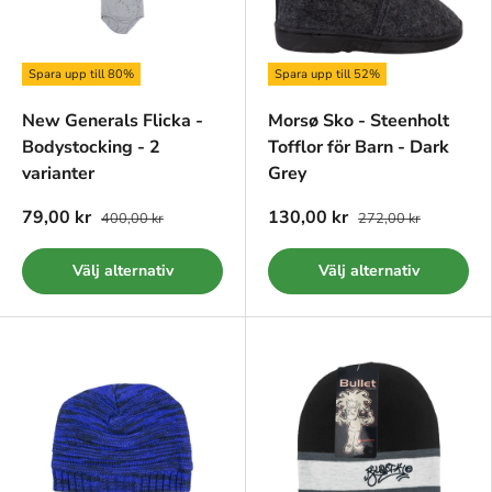
Spara upp till 80%
Spara upp till 52%
New Generals Flicka -
Morsø Sko - Steenholt
Bodystocking - 2
Tofflor för Barn - Dark
varianter
Grey
79,00 kr
130,00 kr
400,00 kr
272,00 kr
Välj alternativ
Välj alternativ