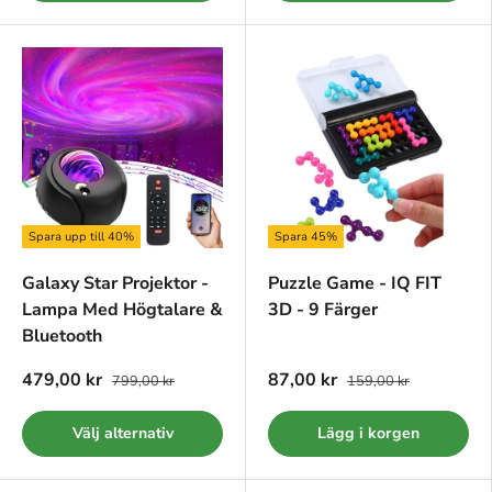
Spara upp till 40%
Spara 45%
Galaxy Star Projektor -
Puzzle Game - IQ FIT
Lampa Med Högtalare &
3D - 9 Färger
Bluetooth
479,00 kr
87,00 kr
799,00 kr
159,00 kr
Välj alternativ
Lägg i korgen