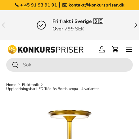
📞
+ 45 91 93 91 91
┃ ✉️
kontakt@konkurspriser.dk
Gå till innehållet
Fri frakt i Sverige 🇸🇪
Tidigare
Näs
Over 799 SEK
Menu
Logga in
Varukorg
Sök
Sök
Home
Elektronik
Uppladdningsbar LED Trådlös Bordslampa - 4 varianter
Bilden 9 är inte tillgänglig i gallerivisningen