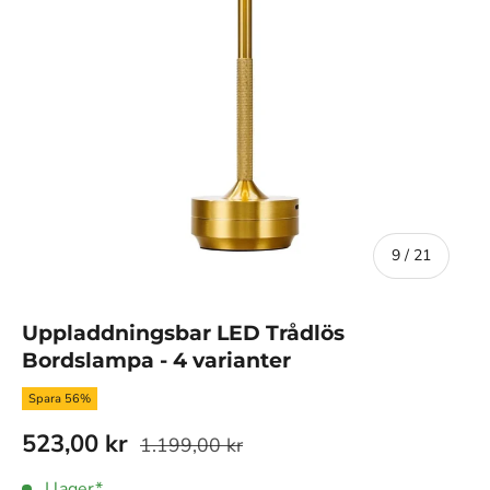
av
9
/
21
Uppladdningsbar LED Trådlös
Bordslampa - 4 varianter
Spara 56%
523,00 kr
1.199,00 kr
I lager*