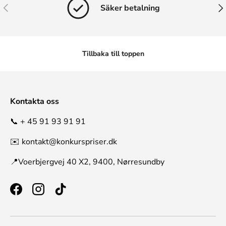
Tidigare
Näs
Säker betalning
Tillbaka till toppen
Kontakta oss
📞 + 45 91 93 91 91
✉️ kontakt@konkurspriser.dk
📍Voerbjergvej 40 X2, 9400, Nørresundby
Facebook
Instagram
TikTok