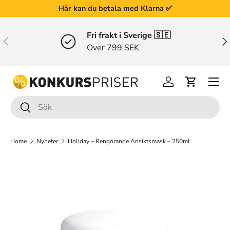
Här kan du betala med Klarna ✅
Gå till innehållet
Fri frakt i Sverige 🇸🇪
Tidigare
Näs
Over 799 SEK
Menu
Logga in
Varukorg
Sök
Sök
Home
Nyheter
Holiday – Rengörande Ansiktsmask – 250ml