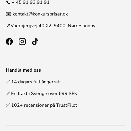
📞 + 45 91 93 91 91
✉️ kontakt@konkurspriser.dk
📍Voerbjergvej 40 X2, 9400, Nørresundby
Facebook
Instagram
TikTok
Handla med oss
✅ 14 dagars full ångerrätt
✅ Fri frakt i Sverige över 699 SEK
✅ 102+ recensioner på TrustPilot