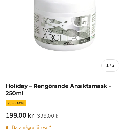
av
1
/
2
Holiday – Rengörande Ansiktsmask –
250ml
Spara 50%
199,00 kr
399,00 kr
Bara några få kvar*