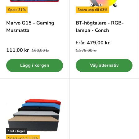
Spara 31%
Spara upp till 63%
Marvo G15 - Gaming
BT-högtalare - RGB-
Musmatta
lampa - Conch
Från
479,00 kr
111,00 kr
160,00 kr
1.279,00 kr
Lägg i korgen
Välj alternativ
Slut i lager
Spara upp till 50%