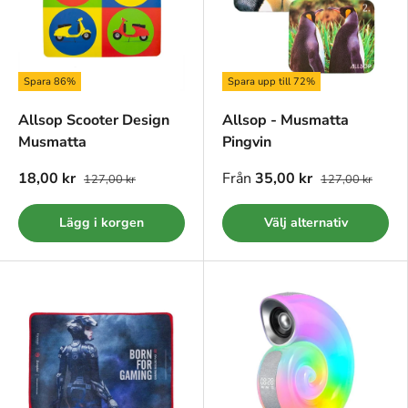
Spara 86%
Spara upp till 72%
Allsop Scooter Design
Allsop - Musmatta
Musmatta
Pingvin
18,00 kr
Från
35,00 kr
127,00 kr
127,00 kr
Lägg i korgen
Välj alternativ