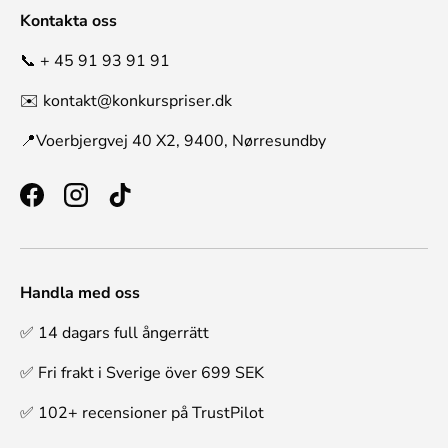
Kontakta oss
📞 + 45 91 93 91 91
✉️ kontakt@konkurspriser.dk
📍Voerbjergvej 40 X2, 9400, Nørresundby
Facebook
Instagram
TikTok
Handla med oss
✅ 14 dagars full ångerrätt
✅ Fri frakt i Sverige över 699 SEK
✅ 102+ recensioner på TrustPilot