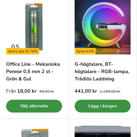
Spara upp till 76%
Spara 63%
Office Line - Mekaniska
G-högtalare, BT-
Pennor 0,5 mm 2 st -
högtalare - RGB-lampa,
Grön & Gul
Trådlös Laddning
Från
18,00 kr
441,00 kr
48,00 kr
1.199,00 kr
Välj alternativ
Lägg i korgen