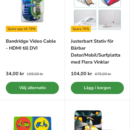
Spara upp till 79%
Spara 78%
Bandridge Video Cable
Justerbart Stativ för
- HDMI till DVI
Bärbar
Dator/Mobil/Surfplatta
med Flera Vinklar
34,00 kr
104,00 kr
159,00 kr
479,00 kr
Välj alternativ
Lägg i korgen