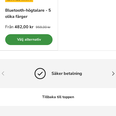
Bluetooth-högtalare - 5
olika färger
Från
482,00 kr
959,00 kr
Välj alternativ
Tidigare
Näs
Säker betalning
Tillbaka till toppen