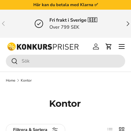
Här kan du betala med Klarna ✅
Gå till innehållet
Fri frakt i Sverige 🇸🇪
Tidigare
Näs
Over 799 SEK
Menu
Logga in
Varukorg
Sök
Sök
Home
Kontor
Kontor
Visa som li
Rutnä
Filtrera & Sortera