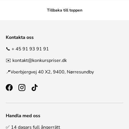
Tillbaka till toppen
Kontakta oss
📞 + 45 91 93 91 91
✉️ kontakt@konkurspriser.dk
📍Voerbjergvej 40 X2, 9400, Nørresundby
Facebook
Instagram
TikTok
Handla med oss
✅ 14 dagars full ångerrätt