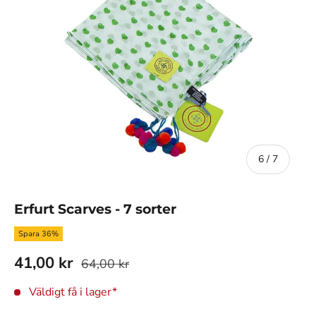
av
6
/
7
Erfurt Scarves - 7 sorter
Spara 36%
41,00 kr
64,00 kr
Väldigt få i lager*