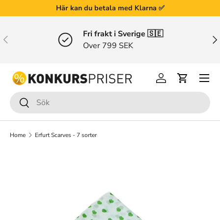
Här kan du betala med Klarna ✅
Gå till innehållet
Fri frakt i Sverige 🇸🇪
Tidigare
Näs
Over 799 SEK
Menu
Logga in
Varukorg
Sök
Sök
Home
Erfurt Scarves - 7 sorter
Bilden 6 är inte tillgänglig i gallerivisningen