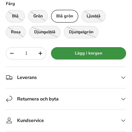
Färg
Blå
Grön
Blå grön
Ljusblå
Rosa
Djungelblå
Djungelgrön
Siffra
Lägg i korgen
-
+
Leverans
Returnera och byta
Kundservice