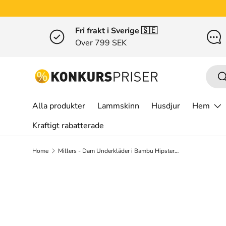
Gå till innehållet
Fri frakt i Sverige 🇸🇪
Over 799 SEK
Sök
S
Alla produkter
Lammskinn
Husdjur
Hem
Kraftigt rabatterade
Home
Millers - Dam Underkläder i Bambu Hipster - Utan Spets