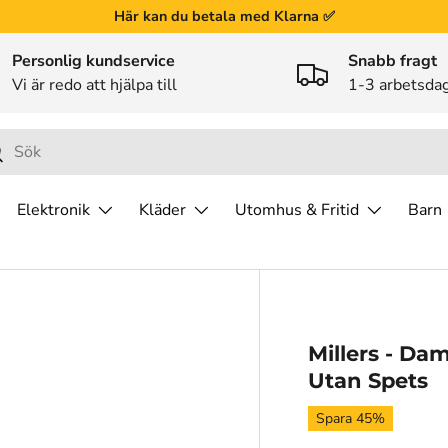
Här kan du betala med Klarna ✅
Personlig kundservice
Snabb fragt
Vi är redo att hjälpa till
1-3 arbetsda
ök
Elektronik
Kläder
Utomhus & Fritid
Barn
Millers - Da
Utan Spets
Spara 45%