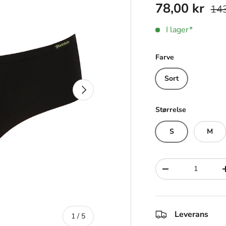
78,00 kr
143
I lager*
Farve
Sort
Nästa
Størrelse
S
M
Siffra
-
Leverans
av
1
/
5