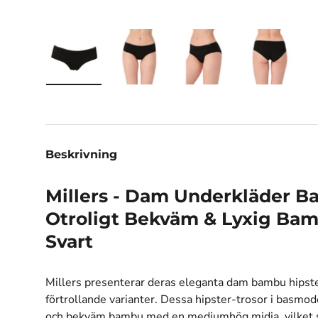
Ladda bilden 1 i gallerivisningen
Ladda bilden 2 i gallerivisningen
Ladda bilden 3 i galle
Ladda bil
Beskrivning
Millers - Dam Underkläder B
Otroligt Bekväm & Lyxig Bam
Svart
Millers presenterar deras eleganta dam bambu hipster,
förtrollande varianter. Dessa hipster-trosor i basmod
och bekväm bambu med en mediumhög midja, vilket s