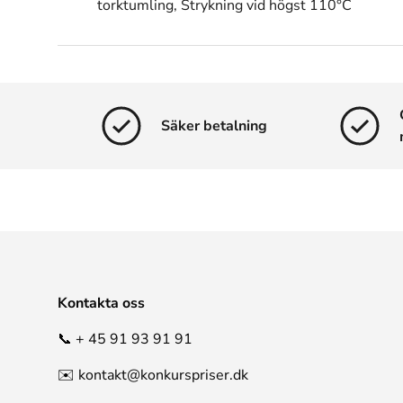
torktumling, Strykning vid högst 110°C
Säker betalning
Kontakta oss
📞 + 45 91 93 91 91
✉️ kontakt@konkurspriser.dk