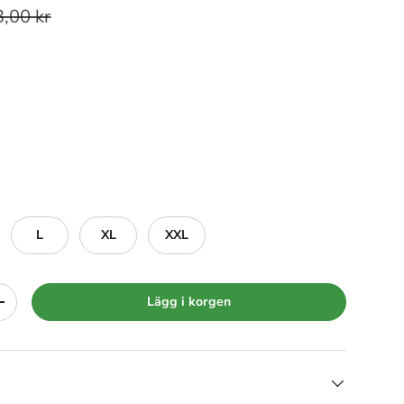
,00 kr
L
XL
XXL
Lägg i korgen
+