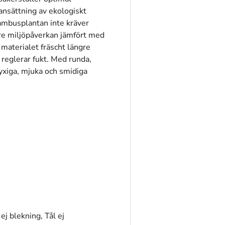
nsättning av ekologiskt
bambusplantan inte kräver
re miljöpåverkan jämfört med
materialet fräscht längre
h reglerar fukt. Med runda,
 lyxiga, mjuka och smidiga
ej blekning, Tål ej