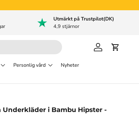
Utmärkt på Trustpilot(DK)
gar
4,9 stjärnor
Logga in
Varukorg
Personlig vård
Nyheter
m Underkläder i Bambu Hipster -