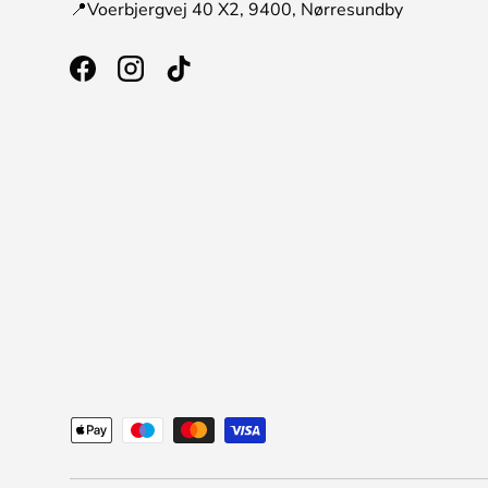
📍Voerbjergvej 40 X2, 9400, Nørresundby
Facebook
Instagram
TikTok
Betalningsmetoder