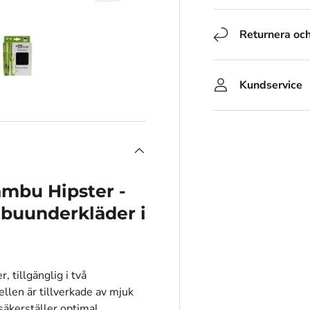
Returnera oc
Kundservice
rivisningen
den 4 i gallerivisningen
Ladda bilden 5 i gallerivisningen
ambu Hipster -
buunderkläder i
 tillgänglig i två
ellen är tillverkade av mjuk
äkerställer optimal