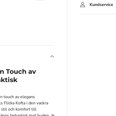
Kundservice
En Touch av
ktisk
en touch av elegans
 Flicka Kofta i den vackra
stil och komfort till
 känns behagligt mot huden, är