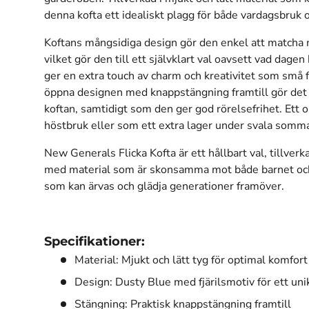
denna kofta ett idealiskt plagg för både vardagsbruk oc
Koftans mångsidiga design gör den enkel att matcha med
vilket gör den till ett självklart val oavsett vad dagen
ger en extra touch av charm och kreativitet som små 
öppna designen med knappstängning framtill gör det e
koftan, samtidigt som den ger god rörelsefrihet. Ett o
höstbruk eller som ett extra lager under svala somma
New Generals Flicka Kofta är ett hållbart val, tillver
med material som är skonsamma mot både barnet och 
som kan ärvas och glädja generationer framöver.
Specifikationer:
Material: Mjukt och lätt tyg för optimal komfort
Design: Dusty Blue med fjärilsmotiv för ett uni
Stängning: Praktisk knappstängning framtill