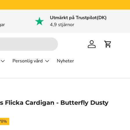
Utmärkt på Trustpilot(DK)
gar
4,9 stjärnor
Logga in
Varukorg
Personlig vård
Nyheter
 Flicka Cardigan - Butterfly Dusty
 78%