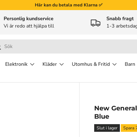
Här kan du betala med Klarna ✅
Personlig kundservice
Snabb fragt
Vi är redo att hjälpa till
1-3 arbetsda
ök
Elektronik
Kläder
Utomhus & Fritid
Barn
New Generals
Blue
Slut i lager
Spara