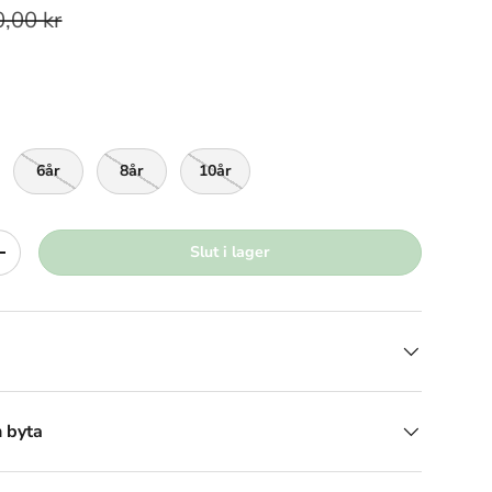
,00 kr
6år
8år
10år
Slut i lager
+
h byta