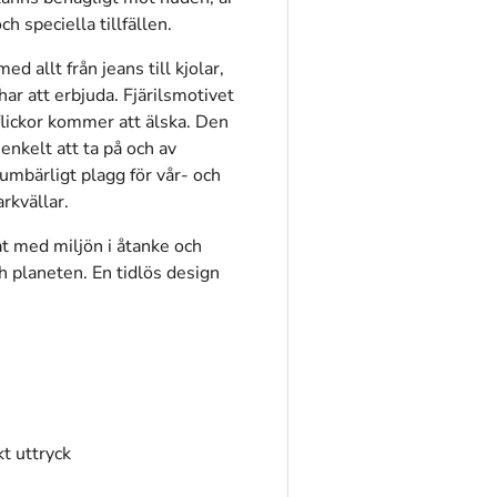
h speciella tillfällen.
 allt från jeans till kjolar,
 har att erbjuda. Fjärilsmotivet
flickor kommer att älska. Den
nkelt att ta på och av
umbärligt plagg för vår- och
rkvällar.
kat med miljön i åtanke och
planeten. En tidlös design
kt uttryck