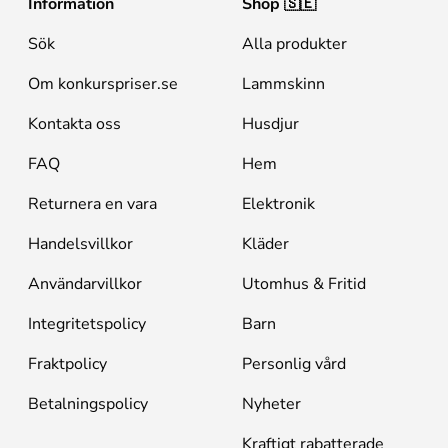
Information
Shop 🇸🇪
Sök
Alla produkter
Om konkurspriser.se
Lammskinn
Kontakta oss
Husdjur
FAQ
Hem
Returnera en vara
Elektronik
Handelsvillkor
Kläder
Användarvillkor
Utomhus & Fritid
Integritetspolicy
Barn
Fraktpolicy
Personlig vård
Betalningspolicy
Nyheter
Kraftigt rabatterade