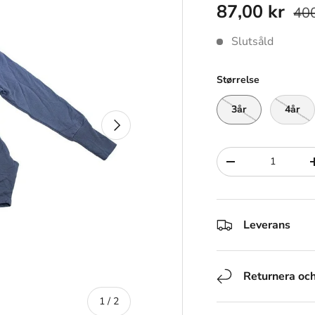
87,00 kr
400
Slutsåld
Størrelse
3år
4år
Nästa
Siffra
-
Leverans
Returnera oc
av
1
/
2