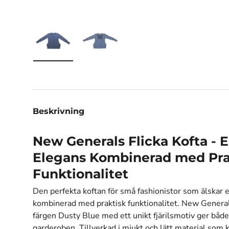
Ladda bilden 1 i gallerivisningen
Ladda bilden 2 i gallerivisningen
Beskrivning
New Generals Flicka Kofta - 
Elegans Kombinerad med Pra
Funktionalitet
Den perfekta koftan för små fashionistor som älskar 
kombinerad med praktisk funktionalitet. New Generals
färgen Dusty Blue med ett unikt fjärilsmotiv ger både 
garderoben. Tillverkad i mjukt och lätt material som