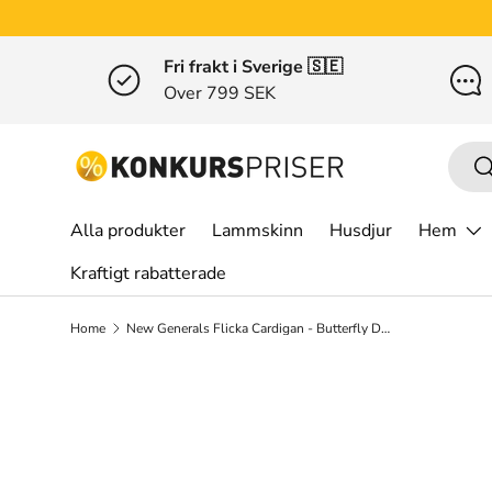
Gå till innehållet
Fri frakt i Sverige 🇸🇪
Over 799 SEK
Sök
S
Alla produkter
Lammskinn
Husdjur
Hem
Kraftigt rabatterade
Home
New Generals Flicka Cardigan - Butterfly Dusty Blue