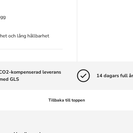
agg
het och lång hållbarhet
CO2-kompenserad leverans
14 dagars full å
med GLS
Tillbaka till toppen