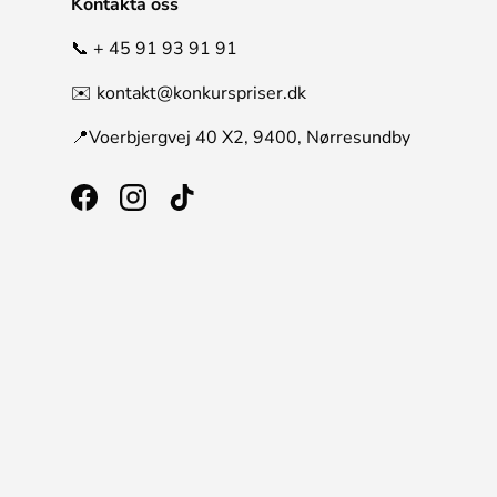
Kontakta oss
📞 + 45 91 93 91 91
✉️ kontakt@konkurspriser.dk
📍Voerbjergvej 40 X2, 9400, Nørresundby
Facebook
Instagram
TikTok