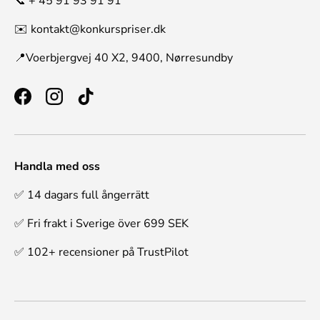
📞 + 45 91 93 91 91
✉️ kontakt@konkurspriser.dk
📍Voerbjergvej 40 X2, 9400, Nørresundby
Facebook
Instagram
TikTok
Handla med oss
✅ 14 dagars full ångerrätt
✅ Fri frakt i Sverige över 699 SEK
✅ 102+ recensioner på TrustPilot