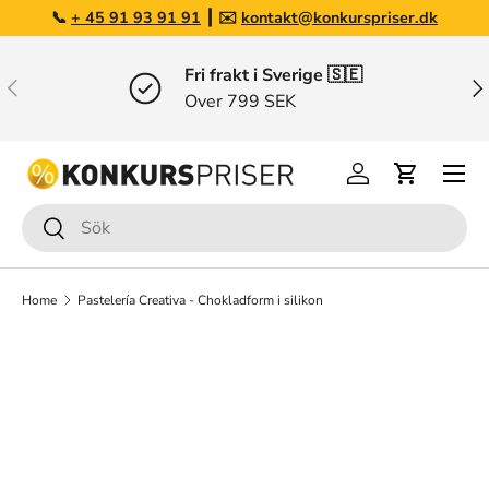
📞
+ 45 91 93 91 91
┃ ✉️
kontakt@konkurspriser.dk
Gå till innehållet
Fri frakt i Sverige 🇸🇪
Tidigare
Näs
Over 799 SEK
Menu
Logga in
Varukorg
Sök
Sök
Home
Pastelería Creativa - Chokladform i silikon