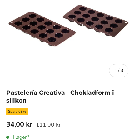
av
1
/
3
Pastelería Creativa - Chokladform i
silikon
Spara 69%
34,00 kr
111,00 kr
I lager*