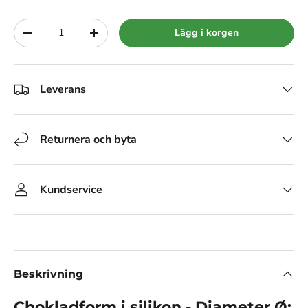
Siffra
Lägg i korgen
-
+
Leverans
Returnera och byta
Kundservice
Beskrivning
Chokladform i silikon - Diameter Ø: