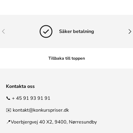
Tidigare
Näs
Säker betalning
Tillbaka till toppen
Kontakta oss
📞 + 45 91 93 91 91
✉️ kontakt@konkurspriser.dk
📍Voerbjergvej 40 X2, 9400, Nørresundby