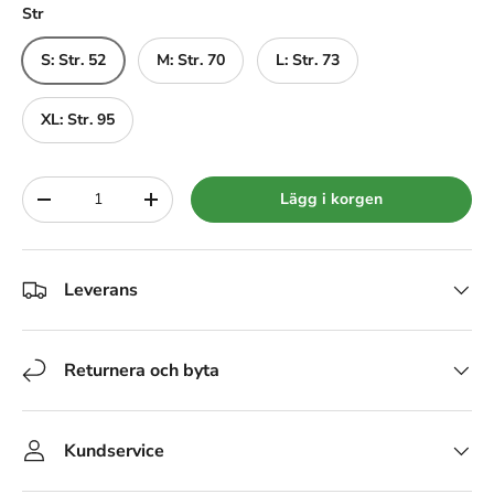
Str
S: Str. 52
M: Str. 70
L: Str. 73
XL: Str. 95
Siffra
Lägg i korgen
-
+
Leverans
Returnera och byta
Kundservice