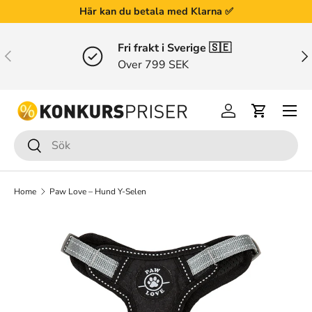
Här kan du betala med Klarna ✅
Gå till innehållet
Fri frakt i Sverige 🇸🇪
Tidigare
Näs
Over 799 SEK
Menu
Logga in
Varukorg
Sök
Sök
Home
Paw Love – Hund Y-Selen
Bilden 5 är inte tillgänglig i gallerivisningen