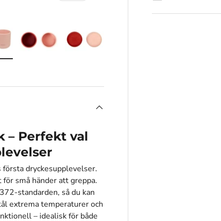
ingen
i gallerivisningen
adda bilden 10 i gallerivisningen
Ladda bilden 11 i gallerivisningen
Ladda bilden 12 i gallerivisningen
 – Perfekt val
plevelser
s första dryckesupplevelser.
tt för små händer att greppa.
4372-standarden, så du kan
 tål extrema temperaturer och
ktionell – idealisk för både