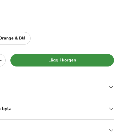
Orange & Blå
Lägg i korgen
+
h byta