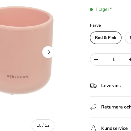
I lager*
Farve
Rød & Pink
Nästa
Siffra
-
Leverans
Returnera oc
av
10
/
12
Kundservice