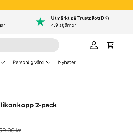
Utmärkt på Trustpilot(DK)
gar
4,9 stjärnor
Logga in
Varukorg
Personlig vård
Nyheter
ilikonkopp 2-pack
59,00 kr