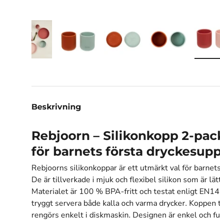
ngen
 gallerivisningen
da bilden 5 i gallerivisningen
Ladda bilden 6 i gallerivisningen
Ladda bilden 7 i gallerivisningen
Ladda bilden 8 i gallerivisn
Ladda bilden 9 
L
Beskrivning
Rebjoorn – Silikonkopp 2-pack
för barnets första dryckesup
Rebjoorns silikonkoppar är ett utmärkt val för barnet
De är tillverkade i mjuk och flexibel silikon som är lä
Materialet är 100 % BPA-fritt och testat enligt EN1
tryggt servera både kalla och varma drycker. Koppen
rengörs enkelt i diskmaskin. Designen är enkel och fun