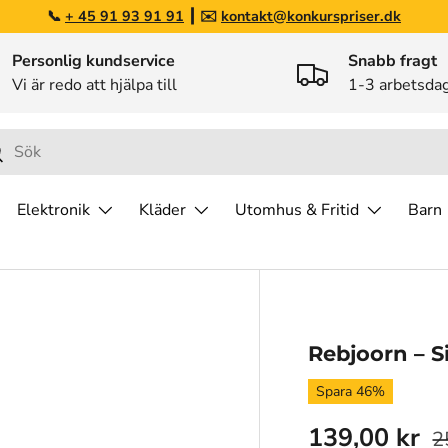
📞
+ 45 91 93 91 91
┃ ✉️
kontakt@konkurspriser.dk
Personlig kundservice
Snabb fragt
Vi är redo att hjälpa till
1-3 arbetsda
ök
Elektronik
Kläder
Utomhus & Fritid
Barn
Rebjoorn – S
Spara 46%
139,00 kr
2