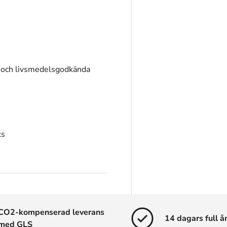
ia och livsmedelsgodkända
ks
CO2-kompenserad leverans
14 dagars full å
med GLS