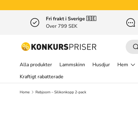
Gå till innehållet
Fri frakt i Sverige 🇸🇪
Over 799 SEK
Sök
S
Alla produkter
Lammskinn
Husdjur
Hem
Kraftigt rabatterade
Home
Rebjoorn – Silikonkopp 2-pack
Bilden 10 är inte tillgänglig i gallerivisningen