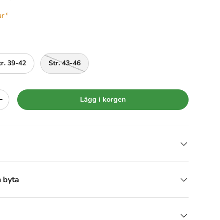
ar*
tr. 39-42
Str. 43-46
Lägg i korgen
+
h byta