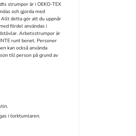
feldts strumpor är i OEKO-TEX
ndas och gjorda med
 Allt detta gör att du uppnår
med fördel användas i
dstövlar. Arbetsstrumpor är
INTE runt benet. Personer
 ben kan också använda
son till person på grund av
tin.
gas i torktumlaren.