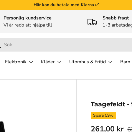
Här kan du betala med Klarna ✅
Personlig kundservice
Snabb fragt
Vi är redo att hjälpa till
1-3 arbetsda
ök
Elektronik
Kläder
Utomhus & Fritid
Barn
Taagefeldt -
Spara 59%
261,00 kr
6