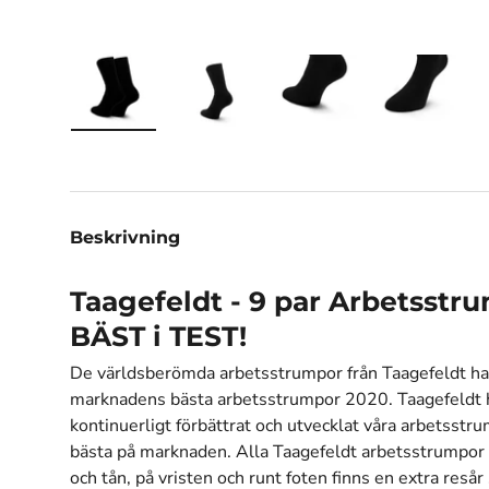
Ladda bilden 1 i gallerivisningen
Ladda bilden 2 i gallerivisningen
Ladda bilden 3 i galle
Ladda bil
Beskrivning
Taagefeldt - 9 par Arbetsstru
BÄST i TEST!
De världsberömda arbetsstrumpor från Taagefeldt har 
marknadens bästa arbetsstrumpor 2020. Taagefeldt h
kontinuerligt förbättrat och utvecklat våra arbetsstru
bästa på marknaden. Alla Taagefeldt arbetsstrumpor ä
och tån, på vristen och runt foten finns en extra reså