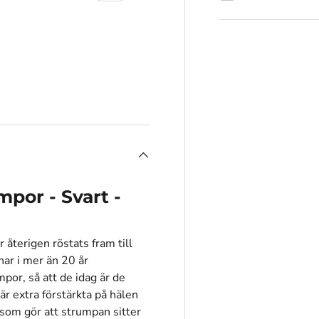
rivisningen
den 4 i gallerivisningen
mpor - Svart -
återigen röstats fram till
ar i mer än 20 år
mpor, så att de idag är de
r extra förstärkta på hälen
r som gör att strumpan sitter