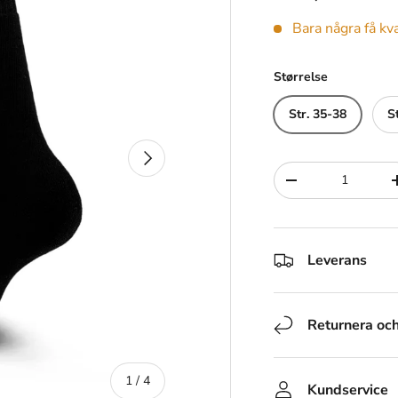
Bara några få kv
Størrelse
Str. 35-38
S
Nästa
Siffra
-
Leverans
Returnera oc
av
1
/
4
Kundservice