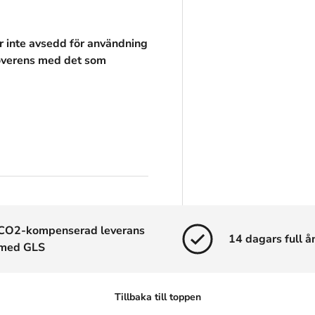
r inte avsedd för användning
överens med det som
CO2-kompenserad leverans
14 dagars full å
med GLS
Tillbaka till toppen