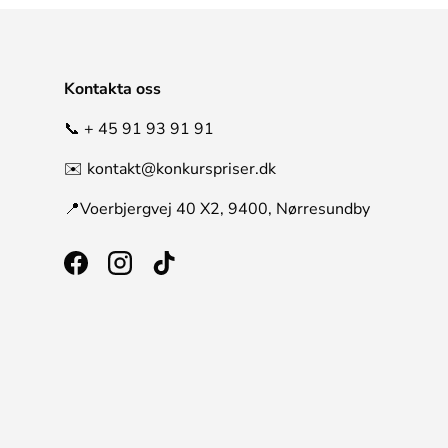
Kontakta oss
📞 + 45 91 93 91 91
✉️ kontakt@konkurspriser.dk
📍Voerbjergvej 40 X2, 9400, Nørresundby
Facebook
Instagram
TikTok