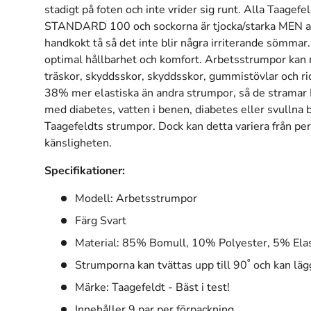
stadigt på foten och inte vrider sig runt. Alla Taage
STANDARD 100 och sockorna är tjocka/starka MEN a
handkokt tå så det inte blir några irriterande sömmar.
optimal hållbarhet och komfort. Arbetsstrumpor kan 
träskor, skyddsskor, skyddsskor, gummistövlar och ri
38% mer elastiska än andra strumpor, så de stramar 
med diabetes, vatten i benen, diabetes eller svullna
Taagefeldts strumpor. Dock kan detta variera från per
känsligheten.
Specifikationer:
Modell: Arbetsstrumpor
Färg Svart
Material: 85% Bomull, 10% Polyester, 5% Elas
Strumporna kan tvättas upp till 90˚ och kan läg
Märke: Taagefeldt - Bäst i test!
Innehåller 9 par per förpackning