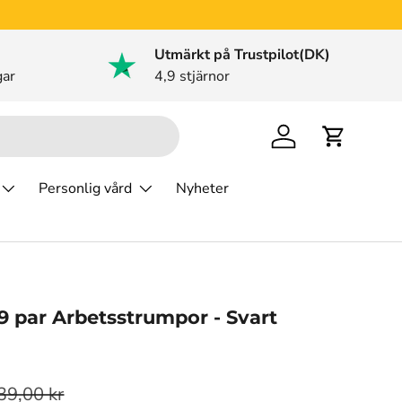
Utmärkt på Trustpilot(DK)
gar
4,9 stjärnor
Logga in
Varukorg
Personlig vård
Nyheter
 9 par Arbetsstrumpor - Svart
39,00 kr